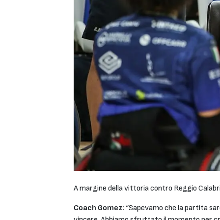
A margine della vittoria contro Reggio Calabri
Coach Gomez:
“Sapevamo che la partita sare
vincere. Abbiamo sfruttato il momento per cr