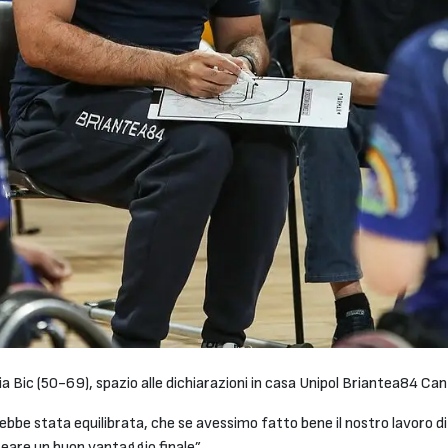
a Bic (50-69), spazio alle dichiarazioni in casa Unipol Briantea84 Ca
bbe stata equilibrata, che se avessimo fatto bene il nostro lavoro di
eare un buon vantaggio finale”.