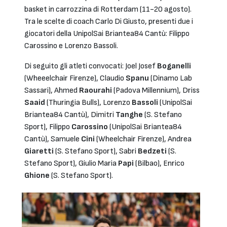
basket in carrozzina di Rotterdam (11-20 agosto).
Tra le scelte di coach Carlo Di Giusto, presenti due i
giocatori della UnipolSai Briantea84 Cantù: Filippo
Carossino e Lorenzo Bassoli.
Di seguito gli atleti convocati: Joel Josef
Boganelli
(Wheeelchair Firenze), Claudio
Spanu
(Dinamo Lab
Sassari), Ahmed
Raourahi
(Padova Millennium), Driss
Saaid
(Thuringia Bulls), Lorenzo
Bassoli
(UnipolSai
Briantea84 Cantù), Dimitri
Tanghe
(S. Stefano
Sport), Filippo
Carossino
(UnipolSai Briantea84
Cantù), Samuele
Cini
(Wheelchair Firenze), Andrea
Giaretti
(S. Stefano Sport), Sabri
Bedzeti
(S.
Stefano Sport), Giulio Maria
Papi
(Bilbao), Enrico
Ghione
(S. Stefano Sport).