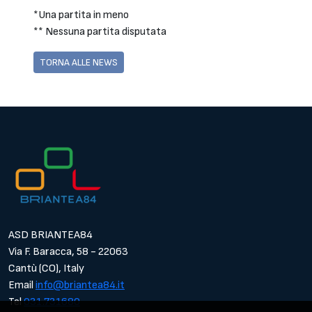
*Una partita in meno
** Nessuna partita disputata
TORNA ALLE NEWS
ASD BRIANTEA84
Via F. Baracca, 58 - 22063
Cantù (CO), Italy
Email
info@briantea84.it
Tel
031.731680