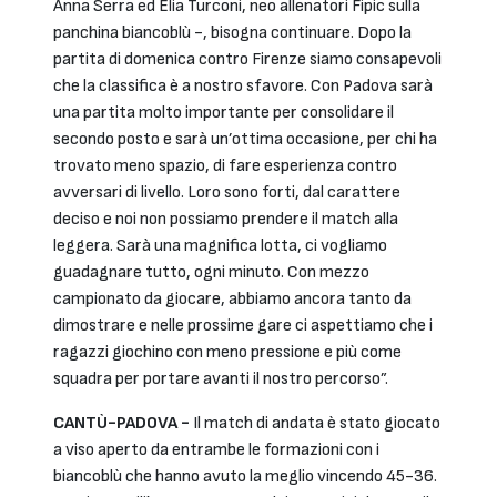
Anna Serra ed Elia Turconi, neo allenatori Fipic sulla
panchina biancoblù -, bisogna continuare. Dopo la
partita di domenica contro Firenze siamo consapevoli
che la classifica è a nostro sfavore. Con Padova sarà
una partita molto importante per consolidare il
secondo posto e sarà un’ottima occasione, per chi ha
trovato meno spazio, di fare esperienza contro
avversari di livello. Loro sono forti, dal carattere
deciso e noi non possiamo prendere il match alla
leggera. Sarà una magnifica lotta, ci vogliamo
guadagnare tutto, ogni minuto. Con mezzo
campionato da giocare, abbiamo ancora tanto da
dimostrare e nelle prossime gare ci aspettiamo che i
ragazzi giochino con meno pressione e più come
squadra per portare avanti il nostro percorso”.
CANTÙ-PADOVA -
Il match di andata è stato giocato
a viso aperto da entrambe le formazioni con i
biancoblù che hanno avuto la meglio vincendo 45-36.