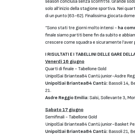
season conclusa senza sconfitte. Grande soddi
solo all’inizio della stagione sportiva. Nei qu
di un punto (63-62). Finalissima giocata dome
“Sono stati tre giorni molto intensi -
ha com
finale siamo partiti bene fin da subito e abbia
crescere come squadra e sicuramente l’aver pass
I RISULTATI E I TABELLINI DELLE GARE DEL
Venerdì 16 giugno
Quarti di finale - Tabellone Gold
UnipolSai Briantea84 Cantù junior-Asdre Reg
UnipolSai Briantea84 Cantù:
Bassoli 14, Be
21.
Asdre Reggio Emilia:
Salsi, Sollevante 3, Mo
Sabato 17 giugno
Semifinali - Tabellone Gold
UnipolSai Briantea84 Cantù junior-Basket Pe
UnipolSai Briantea84 Cantù:
Bassoli 21, Be