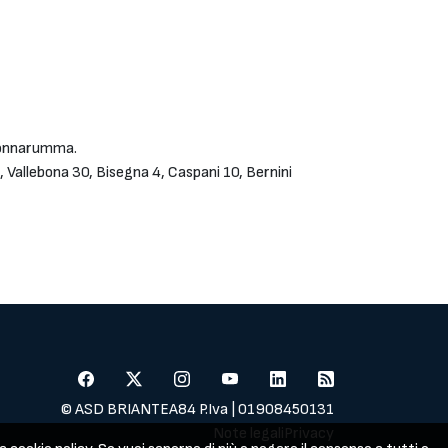
 Donnarumma.
o, Vallebona 30, Bisegna 4, Caspani 10, Bernini
© ASD BRIANTEA84 P.Iva | 01908450131
Note legali
Privacy