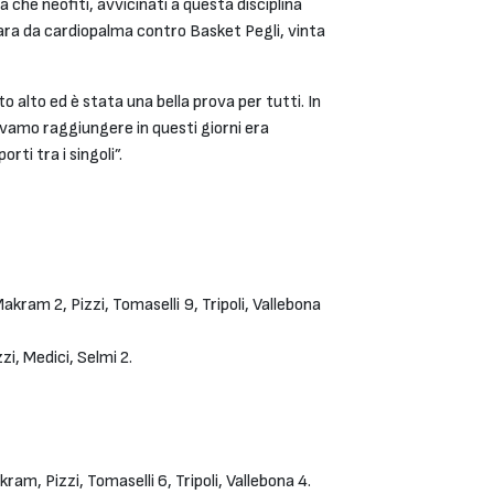
he neofiti, avvicinati a questa disciplina
e gara da cardiopalma contro Basket Pegli, vinta
lto alto ed è stata una bella prova per tutti. In
vevamo raggiungere in questi giorni era
ti tra i singoli”.
akram 2, Pizzi, Tomaselli 9, Tripoli, Vallebona
i, Medici, Selmi 2.
ram, Pizzi, Tomaselli 6, Tripoli, Vallebona 4.