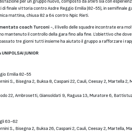
sfazione per un gruppo nuovo, composto da atleti sia con esperienza c
arti di finale vittoria contro Asdre Reggio Emilia (82-55), in semifinal
nica mattina, chiusa 82 a 64 contro Npic Rieti.
mentato coach Turconi
-, il livello delle squadre incontrate era mo
mo mantenuto il controllo della gara fino alla fine. L’obiettivo che do
ato tre giorni tutti insieme ha aiutato il gruppo a rafforzare i rappor
LA UNIPOLSAI JUNIOR
gio Emilia 82-55
rnini S., Bisegna 2, Buksa 8, Caspani 22, Cauli, Ceesay 2, Martella 2, M
rodo 22, Ambrosetti, Giansoldati 9, Ragusa 13, Muratore 6, Battistuzz
gli 63-62
rnini S., Bisegna 2, Buksa 26, Caspani 2, Cauli, Ceesay 2, Martella, Mak