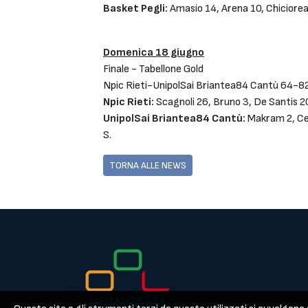
Basket Pegli:
Amasio 14, Arena 10, Chicioreanu
Domenica 18 giugno
Finale - Tabellone Gold
Npic Rieti-UnipolSai Briantea84 Cantù 64-8
Npic Rieti:
Scagnoli 26, Bruno 3, De Santis 20
UnipolSai Briantea84 Cantù:
Makram 2, Cees
S.
TORNA ALLE NEWS