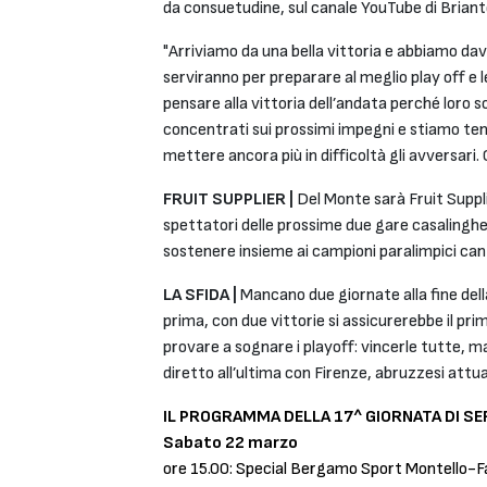
da consuetudine, sul canale YouTube di Brian
"Arriviamo da una bella vittoria e abbiamo da
serviranno per preparare al meglio play off e 
pensare alla vittoria dell’andata perché loro 
concentrati sui prossimi impegni e stiamo te
mettere ancora più in difficoltà gli avversari.
FRUIT SUPPLIER |
Del Monte sarà Fruit Suppli
spettatori delle prossime due gare casalingh
sostenere insieme ai campioni paralimpici cant
LA SFIDA |
Mancano due giornate alla fine del
prima, con due vittorie si assicurerebbe il pr
provare a sognare i playoff: vincerle tutte, ma
diretto all’ultima con Firenze, abruzzesi attual
IL PROGRAMMA DELLA 17^ GIORNATA DI SERI
Sabato 22 marzo
ore 15.00: Special Bergamo Sport Montello-Fa