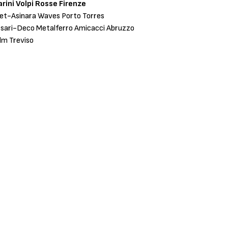
ini Volpi Rosse Firenze
ket-Asinara Waves Porto Torres
ssari-Deco Metalferro Amicacci Abruzzo
dm Treviso