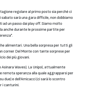
tagione regolare al primo posto sia perché ci
i sabato sarà una gara difficile, non dobbiamo
i ad un passo dai play off. Siamo molto
la anche durante le prossime partite per
ferenza".
e alimentari. Una bella sorpresa per tutti gli
 un corner Del Monte con tante sorprese per
io dei più giovani.
ro Asinara Waves). La Unipol, attualmente
ma e remota speranza alla quale aggrapparsi per
u due) e dell’Amicacci (ci sarà lo scontro
 i canturini.