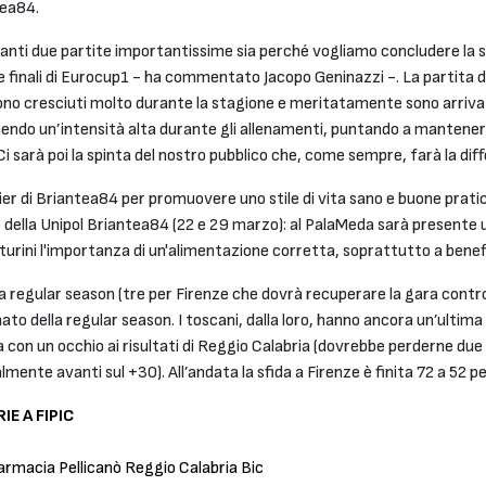
tea84.
vanti due partite importantissime sia perché vogliamo concludere la s
le finali di Eurocup1 - ha commentato Jacopo Geninazzi -. La partita d
sono cresciuti molto durante la stagione e meritatamente sono arrivat
nendo un’intensità alta durante gli allenamenti, puntando a mantener
 Ci sarà poi la spinta del nostro pubblico che, come sempre, farà la dif
er di Briantea84 per promuovere uno stile di vita sano e buone pratich
e della Unipol Briantea84 (22 e 29 marzo): al PalaMeda sarà presente
urini l'importanza di un'alimentazione corretta, soprattutto a benefic
la regular season (tre per Firenze che dovrà recuperare la gara cont
imato della regular season. I toscani, dalla loro, hanno ancora un’ulti
 con un occhio ai risultati di Reggio Calabria (dovrebbe perderne due s
mente avanti sul +30). All’andata la sfida a Firenze è finita 72 a 52 per
E A FIPIC
rmacia Pellicanò Reggio Calabria Bic