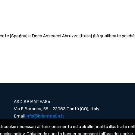
ete (Spagna) e Deco Amicacci Abruzzo (Italia) già qualificate poich
ASD BRIANTEA84
Via F. Baracca, 58 - 22063 Cantù (CO), Italy
Email
info@briantea84.it
Tel
031.731680
i cookie necessari al funzionamento ed utili alle finalità illustrate nell
a cookie policy. Chiudendo questo banner acconsenti all'uso dei cookie.