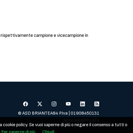
é rispettivamente campione e vicecampione in
© ASD BRIANTEA84 P.Iva | 01908450131
Note legali
Privacy
a cookie policy. Se vuoi saperne di più o negare il consenso a tutti o
Per saperne di più
Chiudi