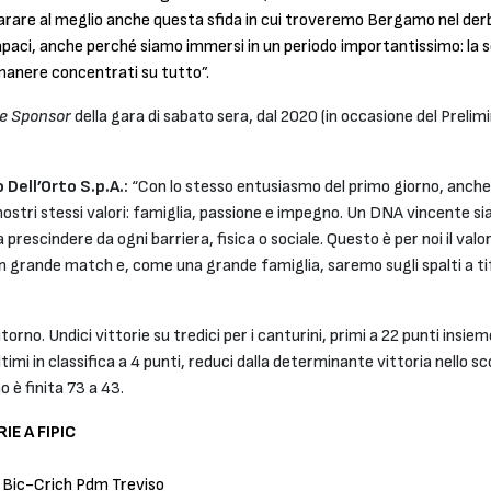
rare al meglio anche questa sfida in cui troveremo Bergamo nel derby
capaci, anche perché siamo immersi in un periodo importantissimo: la 
imanere concentrati su tutto”.
e Sponsor
della gara di sabato sera, dal 2020 (in occasione del Prel
Dell’Orto S.p.A.:
“Con lo stesso entusiasmo del primo giorno, anche 
nostri stessi valori: famiglia, passione e impegno. Un DNA vincente s
prescindere da ogni barriera, fisica o sociale. Questo è per noi il valor
 grande match e, come una grande famiglia, saremo sugli spalti a tifa
ritorno. Undici vittorie su tredici per i canturini, primi a 22 punti i
mi in classifica a 4 punti, reduci dalla determinante vittoria nello 
o è finita 73 a 43.
IE A FIPIC
a Bic-Crich Pdm Treviso