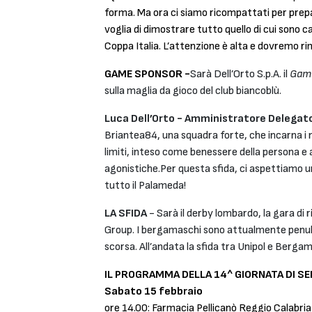
forma. Ma ora ci siamo ricompattati per prepa
voglia di dimostrare tutto quello di cui sono 
Coppa Italia. L’attenzione è alta e dovremo r
GAME SPONSOR -
Sarà Dell’Orto S.p.A. il
Gam
sulla maglia da gioco del club biancoblù.
Luca Dell’Orto - Amministratore Delegato 
Briantea84, una squadra forte, che incarna i 
limiti, inteso come benessere della persona e a 
agonistiche.Per questa sfida, ci aspettiamo un
tutto il Palameda!
LA SFIDA
- Sarà il derby lombardo, la gara di 
Group. I bergamaschi sono attualmente penulti
scorsa. All’andata la sfida tra Unipol e Bergam
IL PROGRAMMA DELLA 14^ GIORNATA DI SER
Sabato 15 febbraio
ore 14.00: Farmacia Pellicanò Reggio Calabri