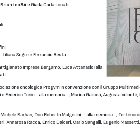
d Briantea84
e Giada Carla Lonati.
li
ini
e:
Liliana Segre e Ferruccio Resta
artigianato Imprese Bergamo, Luca Attanasio (alla
ati.
ociazione oncologica Progym in convenzione con il Gruppo Multimedi
eri e Federico Tonin - alla memoria -, Marina Garcea, Augusta Volon
 Michele Barban, Don Roberto Malgesini – alla memoria -, Testimonial
eri, Annarosa Racca, Enrico Dalceri, Carlo Sangalli, Eugenio Massetti