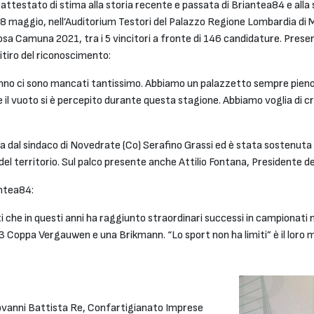
attestato di stima alla storia recente e passata di Briantea84 e alla 
8 maggio, nell’Auditorium Testori del Palazzo Regione Lombardia di Mi
osa Camuna 2021, tra i 5 vincitori a fronte di 146 candidature. Prese
tiro del riconoscimento:
t’anno ci sono mancati tantissimo. Abbiamo un palazzetto sempre pieno
 e il vuoto si è percepito durante questa stagione. Abbiamo voglia di 
 dal sindaco di Novedrate (Co) Serafino Grassi ed è stata sostenuta 
del territorio. Sul palco presente anche Attilio Fontana, Presidente 
antea84:
ti che in questi anni ha raggiunto straordinari successi in campionati
a, 3 Coppa Vergauwen e una Brikmann. “Lo sport non ha limiti” è il lo
ovanni Battista Re, Confartigianato Imprese