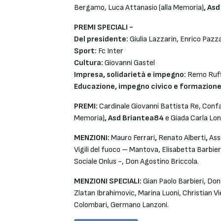
Bergamo, Luca Attanasio (alla Memoria)
, As
PREMI SPECIALI -
Del presidente:
Giulia Lazzarin, Enrico Pazza
Sport:
Fc Inter
Cultura:
Giovanni Gastel
Impresa, solidarietà e impegno:
Remo Ruff
Educazione, impegno civico e formazion
PREMI:
Cardinale Giovanni Battista Re, Conf
Memoria)
, Asd Briantea84
e Giada Carla Lon
MENZIONI:
Mauro Ferrari
,
Renato Alberti
,
Ass
Vigili del fuoco – Mantova, Elisabetta Barbi
Sociale Onlus -, Don Agostino Briccola.
MENZIONI SPECIALI:
Gian Paolo Barbieri, Don
Zlatan Ibrahimovic, Marina Luoni, Christian Vi
Colombari, Germano Lanzoni.