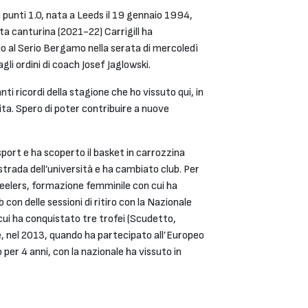
a punti 1.0, nata a Leeds il 19 gennaio 1994,
a canturina (2021-22) Carrigill ha
io al Serio Bergamo nella serata di mercoledì
i ordini di coach Josef Jaglowski.
nti ricordi della stagione che ho vissuto qui, in
ita. Spero di poter contribuire a nuove
sport e ha scoperto il basket in carrozzina
a strada dell’università e ha cambiato club. Per
Steelers, formazione femminile con cui ha
 con delle sessioni di ritiro con la Nazionale
cui ha conquistato tre trofei (Scudetto,
e, nel 2013, quando ha partecipato all’Europeo
per 4 anni, con la nazionale ha vissuto in