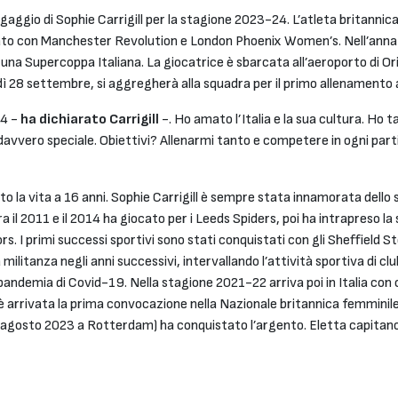
gaggio di Sophie Carrigill per la stagione 2023-24. L’atleta britannic
ocato con Manchester Revolution e London Phoenix Women’s. Nell’annat
una Supercoppa Italiana. La giocatrice è sbarcata all’aeroporto di Or
28 settembre, si aggregherà alla squadra per il primo allenamento agl
84 -
ha dichiarato Carrigill
-. Ho amato l’Italia e la sua cultura. Ho ta
davvero speciale. Obiettivi? Allenarmi tanto e competere in ogni part
to la vita a 16 anni. Sophie Carrigill è sempre stata innamorata dello 
Tra il 2011 e il 2014 ha giocato per i Leeds Spiders, poi ha intrapreso l
rs. I primi successi sportivi sono stati conquistati con gli Sheffield 
ilitanza negli anni successivi, intervallando l’attività sportiva di club
pandemia di Covid-19. Nella stagione 2021-22 arriva poi in Italia con 
 è arrivata la prima convocazione nella Nazionale britannica femminil
 (agosto 2023 a Rotterdam) ha conquistato l’argento. Eletta capitano 