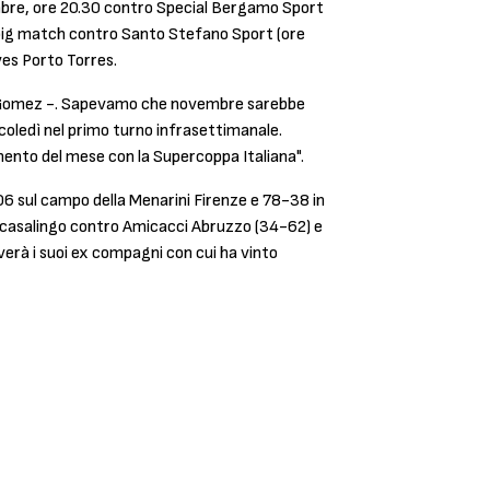
mbre, ore 20.30 contro Special Bergamo Sport
il big match contro Santo Stefano Sport (ore
es Porto Torres.
ch Gomez -. Sapevamo che novembre sarebbe
rcoledì nel primo turno infrasettimanale.
mento del mese con la Supercoppa Italiana".
106 sul campo della Menarini Firenze e 78-38 in
io casalingo contro Amicacci Abruzzo (34-62) e
erà i suoi ex compagni con cui ha vinto