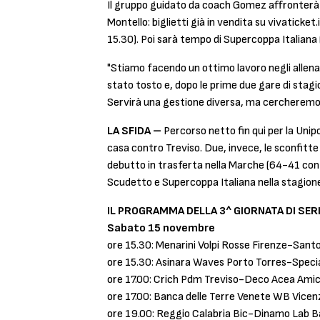
Il gruppo guidato da coach Gomez affronterà 
Montello: biglietti già in vendita su vivatick
15.30). Poi sarà tempo di Supercoppa Italian
"Stiamo facendo un ottimo lavoro negli alle
stato tosto e, dopo le prime due gare di stagi
Servirà una gestione diversa, ma cercheremo d
LA SFIDA –
Percorso netto fin qui per la Unip
casa contro Treviso. Due, invece, le sconfitte
debutto in trasferta nella Marche (64-41 cont
Scudetto e Supercoppa Italiana nella stagion
IL PROGRAMMA DELLA 3^ GIORNATA DI SERI
Sabato 15 novembre
ore 15.30: Menarini Volpi Rosse Firenze-San
ore 15.30: Asinara Waves Porto Torres-Spec
ore 17.00: Crich Pdm Treviso-Deco Acea Ami
ore 17.00: Banca delle Terre Venete WB Vice
ore 19.00: Reggio Calabria Bic-Dinamo Lab B