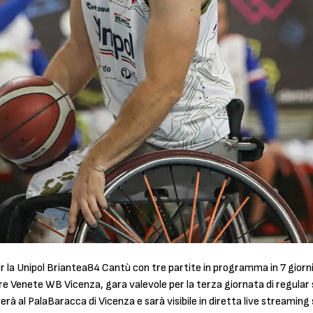
r la Unipol Briantea84 Cantù con tre partite in programma in 7 giorni.
rre Venete WB Vicenza, gara valevole per la terza giornata di regular s
uterà al PalaBaracca di Vicenza e sarà visibile in diretta live streami