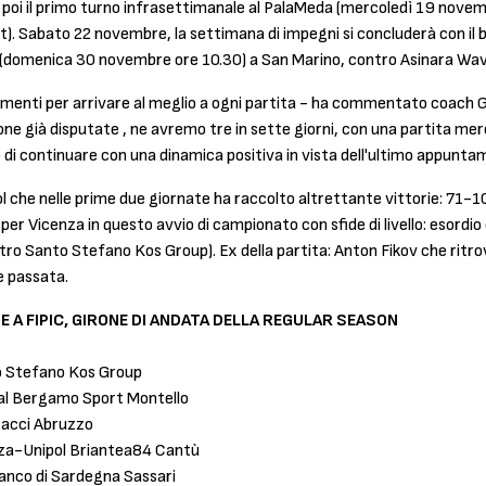
poi il primo turno infrasettimanale al PalaMeda (mercoledì 19 nove
et.it). Sabato 22 novembre, la settimana di impegni si concluderà con 
a (domenica 30 novembre ore 10.30) a San Marino, contro Asinara Wav
namenti per arrivare al meglio a ogni partita - ha commentato coa
one già disputate , ne avremo tre in sette giorni, con una partita me
i continuare con una dinamica positiva in vista dell'ultimo appunta
ol che nelle prime due giornate ha raccolto altrettante vittorie: 71-
 per Vicenza in questo avvio di campionato con sfide di livello: esord
ro Santo Stefano Kos Group). Ex della partita: Anton Fikov che ritrov
e passata.
E A FIPIC, GIRONE DI ANDATA DELLA REGULAR SEASON
to Stefano Kos Group
ial Bergamo Sport Montello
cacci Abruzzo
nza-Unipol Briantea84 Cantù
anco di Sardegna Sassari