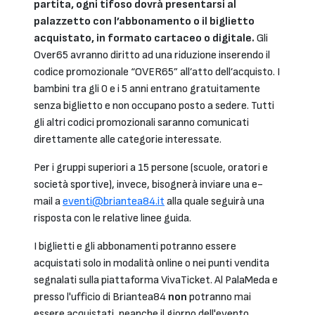
partita, ogni tifoso dovrà presentarsi al
palazzetto con l’abbonamento o il biglietto
acquistato, in formato cartaceo o digitale.
Gli
Over65 avranno diritto ad una riduzione inserendo il
codice promozionale “OVER65” all’atto dell’acquisto. I
bambini tra gli 0 e i 5 anni entrano gratuitamente
senza biglietto e non occupano posto a sedere. Tutti
gli altri codici promozionali saranno comunicati
direttamente alle categorie interessate.
Per i gruppi superiori a 15 persone (scuole, oratori e
società sportive), invece, bisognerà inviare una e-
mail a
eventi@briantea84.it
alla quale seguirà una
risposta con le relative linee guida.
I biglietti e gli abbonamenti potranno essere
acquistati solo in modalità online o nei punti vendita
segnalati sulla piattaforma VivaTicket. Al PalaMeda e
presso l'ufficio di Briantea84
non
potranno mai
essere acquistati, neanche il giorno dell'evento.