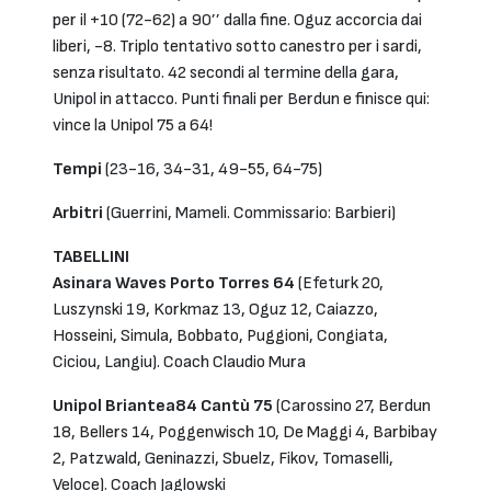
per il +10 (72-62) a 90’’ dalla fine. Oguz accorcia dai
liberi, -8. Triplo tentativo sotto canestro per i sardi,
senza risultato. 42 secondi al termine della gara,
Unipol in attacco. Punti finali per Berdun e finisce qui:
vince la Unipol 75 a 64!
Tempi
(23-16, 34-31, 49-55, 64-75)
Arbitri
(Guerrini, Mameli. Commissario: Barbieri)
TABELLINI
Asinara Waves Porto Torres 64
(Efeturk 20,
Luszynski 19, Korkmaz 13, Oguz 12, Caiazzo,
Hosseini, Simula, Bobbato, Puggioni, Congiata,
Ciciou, Langiu). Coach Claudio Mura
Unipol Briantea84 Cantù 75
(Carossino 27, Berdun
18, Bellers 14, Poggenwisch 10, De Maggi 4, Barbibay
2, Patzwald, Geninazzi, Sbuelz, Fikov, Tomaselli,
Veloce). Coach Jaglowski