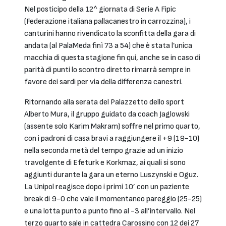
Nel posticipo della 12^ giornata di Serie A Fipic
(Federazione italiana pallacanestro in carrozzina), i
canturini hanno rivendicato la sconfitta della gara di
andata (al PalaMeda finì 73 a 54) che è stata l’unica
macchia di questa stagione fin qui, anche se in caso di
parità di punti lo scontro diretto rimarrà sempre in
favore dei sardi per via della differenza canestri.
Ritornando alla serata del Palazzetto dello sport
Alberto Mura, il gruppo guidato da coach Jaglowski
(assente solo Karim Makram) soffre nel primo quarto,
con i padroni di casa bravi a raggiungere il +9 (19-10)
nella seconda metà del tempo grazie ad un inizio
travolgente di Efeturk e Korkmaz, ai quali si sono
aggiunti durante la gara un eterno Luszynski e Oguz.
La Unipol reagisce dopo i primi 10’ con un paziente
break di 9-0 che vale il momentaneo pareggio (25-25)
e una lotta punto a punto fino al -3 all’intervallo. Nel
terzo quarto sale in cattedra Carossino con 12 dei 27