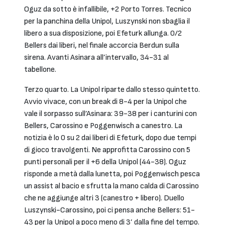
Oguz da sotto è infallibile, +2 Porto Torres. Tecnico
per la panchina della Unipol, Luszynski non sbaglia il
libero a sua disposizione, poi Efeturk allunga. 0/2
Bellers dai liberi, nel finale accorcia Berdun sulla
sirena. Avanti Asinara all’intervallo, 34-31 al
tabellone.
Terzo quarto. La Unipol riparte dallo stesso quintetto.
Avvio vivace, con un break di 8-4 per la Unipol che
vale il sorpasso sull’Asinara: 39-38 per i canturini con
Bellers, Carossino e Poggenwisch a canestro. La
notizia è lo 0 su 2 dai liberi di Efeturk, dopo due tempi
di gioco travolgenti. Ne approfitta Carossino con 5
punti personali per il +6 della Unipol (44-38). Oguz
risponde a metà dalla lunetta, poi Poggenwisch pesca
un assist al bacio e sfrutta la mano calda di Carossino
che ne aggiunge altri 3 (canestro + libero). Duello
Luszynski-Carossino, poi ci pensa anche Bellers: 51-
43 per la Unipol a poco meno di 3’ dalla fine del tempo.