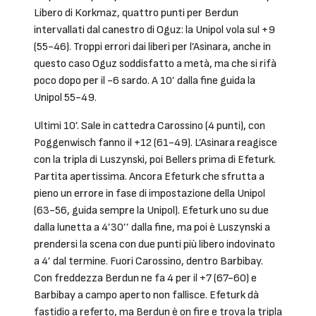
Libero di Korkmaz, quattro punti per Berdun
intervallati dal canestro di Oguz: la Unipol vola sul +9
(55-46). Troppi errori dai liberi per l’Asinara, anche in
questo caso Oguz soddisfatto a metà, ma che si rifà
poco dopo per il -6 sardo. A 10’ dalla fine guida la
Unipol 55-49.
Ultimi 10’. Sale in cattedra Carossino (4 punti), con
Poggenwisch fanno il +12 (61-49). L’Asinara reagisce
con la tripla di Luszynski, poi Bellers prima di Efeturk.
Partita apertissima. Ancora Efeturk che sfrutta a
pieno un errore in fase di impostazione della Unipol
(63-56, guida sempre la Unipol). Efeturk uno su due
dalla lunetta a 4’30’’ dalla fine, ma poi è Luszynski a
prendersi la scena con due punti più libero indovinato
a 4’ dal termine. Fuori Carossino, dentro Barbibay.
Con freddezza Berdun ne fa 4 per il +7 (67-60) e
Barbibay a campo aperto non fallisce. Efeturk dà
fastidio a referto, ma Berdun è on fire e trova la tripla