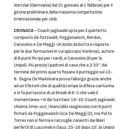
Wetzlar (Germania) dal 31 gennaio al 1 febbraio per il
girone preliminare della massima competizione
internazionale per club.
CRONACA -
Coach Jaglowski opta per il quintetto
composto da Patzwald, Poggenwisch, Berdun,
Carossino e De Maggi. Un inizio da botta e risposta
per le due formazioni in cui spiccano Korkmaz, autore
di 8 punti fin qui per i sardi, e Carossino (6 per la
Unipol). Più precisi i padroni di casa che a 3’33’’ dal
termine del primo quarto fissano il punteggio sul 13-
8. Segna De MaAsinara prova l’allungo grazie anche
ad un Efeturk che di qualità rompe la difesa canturina
e si fa portavoce di un break di 6-2 che vale il
momentaneo +9 dei turritani: 19-10. Coach Jaglowski
chiama time-out, i biancoblù reagiscono con 6 punti
firmati da Poggenwsich (4) e De Maggi (2), ma Porto
Torres non si ferma e raccoglie canestri dai liberi
perfetti di Luszynski e Oguz. 23-16 dopo 10’, la Unipol