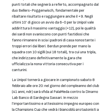
punti totali che segnerà a referto, accompagnato dal
duo Bellers-Poggenwisch, fondamentale per
ribaltare risultato e raggiungere anche il +9. Negli
ultimi 10’ di gioco un avvio da 6-0 per la Unipol vale
addirittura il massimo vantaggio (+12), poi le qualità
dei sardi non svaniscono con punti fastidiosi che
fanno rimanere in scia i padroni di casa nonostante i
troppi errori dai liberi. Berdun prende per mano la
squadra con 10 sigilli (sui 18 totali), tra cui una tripla,
che indirizzano definitivamente la gara che
ufficializza la nona vittoria consecutiva per i
canturini.
La Unipol tornerà a giocare in campionato sabato 8
febbraio alle ore 20: nel giorno del compleanno del club
(41 anni, ndr) sarà sfida al PalaMeda contro la Dinamo
Lab Banco di Sardegna Sassari. In mezzo
l’importantissimo e attesissimo impegno europeo con
la Champions Cup che vedrà i biancoblù protagonisti a