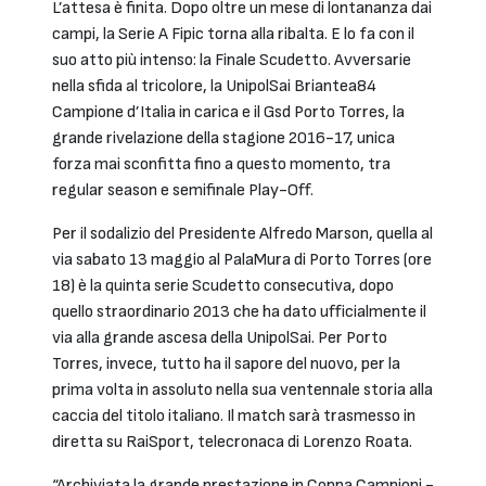
L’attesa è finita. Dopo oltre un mese di lontananza dai
campi, la Serie A Fipic torna alla ribalta. E lo fa con il
suo atto più intenso: la Finale Scudetto. Avversarie
nella sfida al tricolore, la UnipolSai Briantea84
Campione d’Italia in carica e il Gsd Porto Torres, la
grande rivelazione della stagione 2016-17, unica
forza mai sconfitta fino a questo momento, tra
regular season e semifinale Play-Off.
Per il sodalizio del Presidente Alfredo Marson, quella al
via sabato 13 maggio al PalaMura di Porto Torres (ore
18) è la quinta serie Scudetto consecutiva, dopo
quello straordinario 2013 che ha dato ufficialmente il
via alla grande ascesa della UnipolSai. Per Porto
Torres, invece, tutto ha il sapore del nuovo, per la
prima volta in assoluto nella sua ventennale storia alla
caccia del titolo italiano. Il match sarà trasmesso in
diretta su RaiSport, telecronaca di Lorenzo Roata.
“Archiviata la grande prestazione in Coppa Campioni -