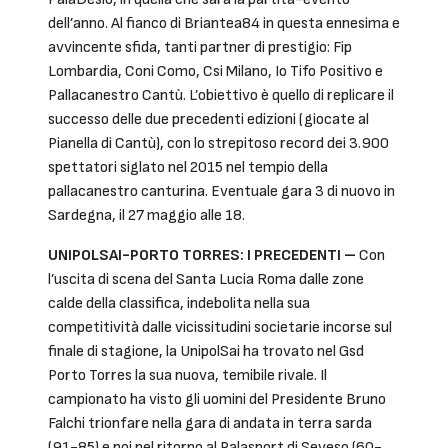
dell’anno. Al fianco di Briantea84 in questa ennesima e
avvincente sfida, tanti partner di prestigio: Fip
Lombardia, Coni Como, Csi Milano, Io Tifo Positivo e
Pallacanestro Cantù. L’obiettivo è quello di replicare il
successo delle due precedenti edizioni (giocate al
Pianella di Cantù), con lo strepitoso record dei 3.900
spettatori siglato nel 2015 nel tempio della
pallacanestro canturina. Eventuale gara 3 di nuovo in
Sardegna, il 27 maggio alle 18.
UNIPOLSAI-PORTO TORRES: I PRECEDENTI –
Con
l’uscita di scena del Santa Lucia Roma dalle zone
calde della classifica, indebolita nella sua
competitività dalle vicissitudini societarie incorse sul
finale di stagione, la UnipolSai ha trovato nel Gsd
Porto Torres la sua nuova, temibile rivale. Il
campionato ha visto gli uomini del Presidente Bruno
Falchi trionfare nella gara di andata in terra sarda
(91-85) e poi nel ritorno al Palasport di Seveso (60-