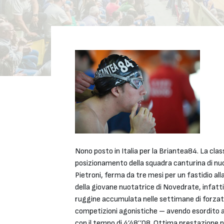
Nono posto in Italia per la Briantea84. La cl
posizionamento della squadra canturina di nuot
Pietroni, ferma da tre mesi per un fastidio all
della giovane nuotatrice di Novedrate, infatti,
ruggine accumulata nelle settimane di forzata 
competizioni agonistiche – avendo esordito appe
con il tempo di 4’48’’08. Ottima prestazione 