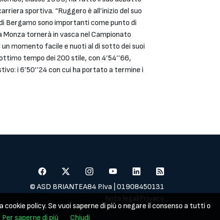
arriera sportiva. “Ruggero è all’inizio del suo
i di Bergamo sono importanti come punto di
e a Monza tornerà in vasca nel Campionato
 un momento facile e nuoti al di sotto dei suoi
 ottimo tempo dei 200 stile, con 4’54’’66,
ivo: i 6’50’’24 con cui ha portato a termine i
© ASD BRIANTEA84 P.Iva | 01908450131
Note legali
Privacy
a cookie policy. Se vuoi saperne di più o negare il consenso a tutti o
Per saperne di più
Chiudi