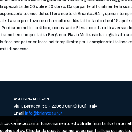
 specialità dei 50 stile e 50 dorso. Da qui parte ufficialmente la sua c
esponsabile tecnico del settore nuoto di Briantea84 -, quindi i temp
ale. La sua prestazione ci ha molto soddisfatto tanto che il 15 april
ni. Puntiamo molto su di loro, nonostante Elena non stia attraversando
i si sono ben comportati a Bergamo: Flavio Moltrasio ha registrato un
 fare per poter entrare nei tempi limite per il campionato italiano est
imiti di accesso.
ASD BRIANTEA84
Via F. Baracca, 58 - 22063 Cantù (CO), Italy
Email
info@briantea84.it
Tel
031.731680
i cookie necessari al funzionamento ed utili alle finalità illustrate nell
a cookie policy. Chiudendo questo banner acconsenti all'uso dei cookie.