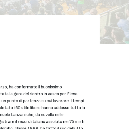
arzo, ha confermato il buonissimo
ata la gara del rientro in vasca per Elena
o un punto di partenza su cui lavorare. I tempi
letato i 50 stile libero hanno addosso tutta la
nuele Lanzani che, da novello nelle
strare il record italiano assoluto nei 75 misti
olombo, classe 1999, ha fatto il suo debutto