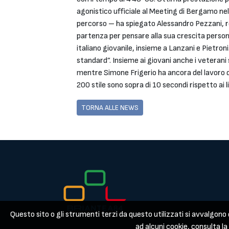
agonistico ufficiale al Meeting di Bergamo nella
percorso – ha spiegato Alessandro Pezzani, r
partenza per pensare alla sua crescita person
italiano giovanile, insieme a Lanzani e Pietro
standard”. Insieme ai giovani anche i veteran
mentre Simone Frigerio ha ancora del lavoro da
200 stile sono sopra di 10 secondi rispetto ai l
TORNA ALLE NEWS
Questo sito o gli strumenti terzi da questo utilizzati si avvalgono d
ad alcuni cookie, consulta l