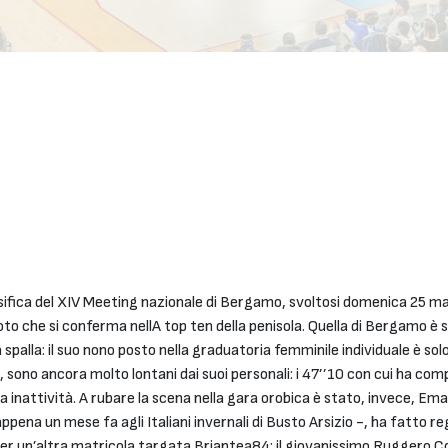
assifica del XIV Meeting nazionale di Bergamo, svoltosi domenica 25 m
o che si conferma nellA top ten della penisola. Quella di Bergamo è st
a spalla: il suo nono posto nella graduatoria femminile individuale è sol
 sono ancora molto lontani dai suoi personali: i 47’’10 con cui ha comp
inattività. A rubare la scena nella gara orobica è stato, invece, Ema
na un mese fa agli Italiani invernali di Busto Arsizio -, ha fatto regi
per un’altra matricola targata Briantea84: il giovanissimo Ruggero C