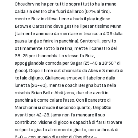
Choudhry ne ha per tutti e soprattutto ha la mano
calda sia dentro che fuori dall’arco (67% al tiro),
mentre Ruiz in difesa tiene a bada il play inglese
Brown e Carossino deve gestire il pesantissimo Munn
(talmente animoso da meritare in tecnico a 4’09 dalla
pausa lunga e finire in panchina). Santorelli, servito
ottimamente sotto la retina, mette il canestro del
38-25 per i biancoblù. Lo stesso fa Ruiz,
appoggiandola comoda per Sagar (25-40 a 18’50’’ di
gioco). Dopo il time out chiamato da Abes e 3 minuti di
totale digiuno, Giulianova smuove il tabellone dalla
lunetta (26-40), mentre coach Bergna butta nella
mischia Brian Bell e Abdi Jama, due che averli in
panchina è come calare l’asso. Con il canestro di
Marchionni si chiude il secondo quarto, UnipolSai
avanti per 42-28. Jama non fa mancare il suo
contributo: visione di gioco e capacità di farsi trovare
nel posto giusto al momento giusto, con un break di
6-0 – con un paio di assist di Choudhry –