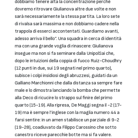
dobbiamo tenere alta la concentrazione perché
dovremo ritrovare Giulianova altre due volte e non
sarà necessariamente la stessa partita. La loro sete
di rivalsa sarà massima e non dobbiamo cadere nella
trappola di esserci accontentati. Guardiamo avanti,
adesso arriva il bello”. Una squadra in cerca di identità
ma con una grande voglia di rinascere: Giulianova
insegue ma non si fa seminare dalla UnipolSai che,
dopo le intuizioni della coppia di fuoco Ruiz-Choudhry
(12 punti in due, sui 19 segnati nel primo quarto),
subisce i colpi insidiosi degli abruzzesi, guidati da un
Galliano Marchionni che dalla distanza sa sempre fare
male e lo dimostra lanciando la bomba che permette
alla Deco di ricucire lo strappo sul finire del primo
quarto (15-19). Alla ripresa, De Maggi segna il -2 (17-
19) ma è sempre l’inglese con la maglia numero 44 a
farsi sentire: in un amen stabilisce un parziale di 9-2
(19-28), coadiuvato da Filippo Carossino che sotto
canestro riceve parecchie botte ma si fa valere.