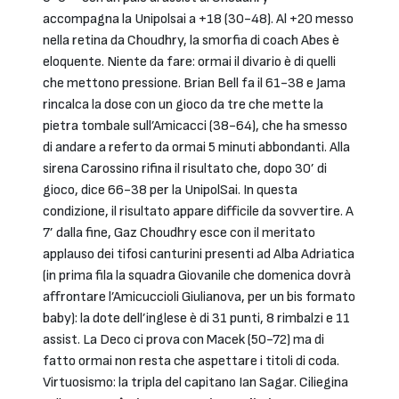
accompagna la Unipolsai a +18 (30-48). Al +20 messo
nella retina da Choudhry, la smorfia di coach Abes è
eloquente. Niente da fare: ormai il divario è di quelli
che mettono pressione. Brian Bell fa il 61-38 e Jama
rincalca la dose con un gioco da tre che mette la
pietra tombale sull’Amicacci (38-64), che ha smesso
di andare a referto da ormai 5 minuti abbondanti. Alla
sirena Carossino rifina il risultato che, dopo 30’ di
gioco, dice 66-38 per la UnipolSai. In questa
condizione, il risultato appare difficile da sovvertire. A
7’ dalla fine, Gaz Choudhry esce con il meritato
applauso dei tifosi canturini presenti ad Alba Adriatica
(in prima fila la squadra Giovanile che domenica dovrà
affrontare l’Amicuccioli Giulianova, per un bis formato
baby): la dote dell’inglese è di 31 punti, 8 rimbalzi e 11
assist. La Deco ci prova con Macek (50-72) ma di
fatto ormai non resta che aspettare i titoli di coda.
Virtuosismo: la tripla del capitano Ian Sagar. Ciliegina