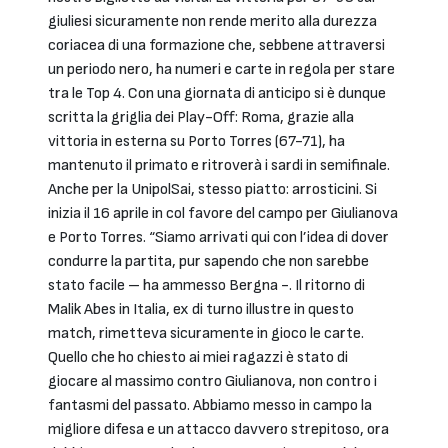
giuliesi sicuramente non rende merito alla durezza
coriacea di una formazione che, sebbene attraversi
un periodo nero, ha numeri e carte in regola per stare
tra le Top 4. Con una giornata di anticipo si è dunque
scritta la griglia dei Play-Off: Roma, grazie alla
vittoria in esterna su Porto Torres (67-71), ha
mantenuto il primato e ritroverà i sardi in semifinale.
Anche per la UnipolSai, stesso piatto: arrosticini. Si
inizia il 16 aprile in col favore del campo per Giulianova
e Porto Torres. “Siamo arrivati qui con l’idea di dover
condurre la partita, pur sapendo che non sarebbe
stato facile – ha ammesso Bergna -. Il ritorno di
Malik Abes in Italia, ex di turno illustre in questo
match, rimetteva sicuramente in gioco le carte.
Quello che ho chiesto ai miei ragazzi è stato di
giocare al massimo contro Giulianova, non contro i
fantasmi del passato. Abbiamo messo in campo la
migliore difesa e un attacco davvero strepitoso, ora