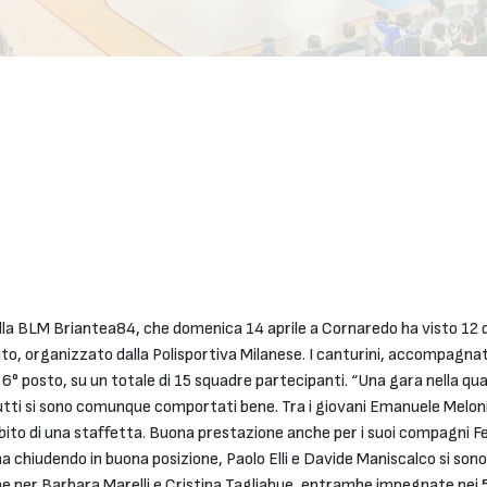
la BLM Briantea84, che domenica 14 aprile a Cornaredo ha visto 12 dei
o, organizzato dalla Polisportiva Milanese. I canturini, accompagnati
° posto, su un totale di 15 squadre partecipanti. “Una gara nella quale
tti si sono comunque comportati bene. Tra i giovani Emanuele Meloni h
ambito di una staffetta. Buona prestazione anche per i suoi compagni F
na chiudendo in buona posizione, Paolo Elli e Davide Maniscalco si so
e per Barbara Marelli e Cristina Tagliabue, entrambe impegnate nei 50