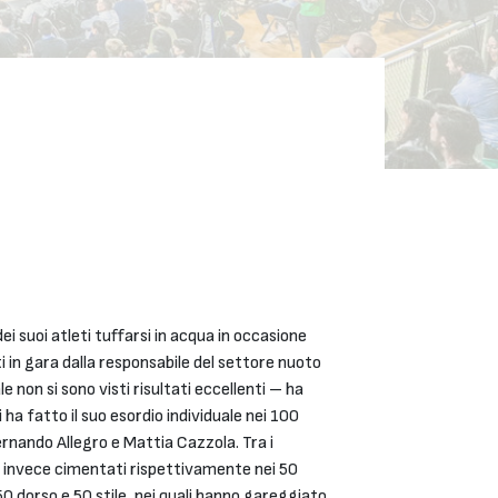
 suoi atleti tuffarsi in acqua in occasione
 in gara dalla responsabile del settore nuoto
 non si sono visti risultati eccellenti – ha
a fatto il suo esordio individuale nei 100
ernando Allegro e Mattia Cazzola. Tra i
no invece cimentati rispettivamente nei 50
 dorso e 50 stile, nei quali hanno gareggiato