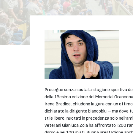
Prosegue senza sosta la stagione sportiva del
della 13esima edizione del Memorial Granconat
Irene Bredice, chiudono la gara con un ottimo 6
dichiarato la dirigente biancoblu – ma dove tu
stile libero, nuotati in precedenza solo nell’
veterani Gianluca Zoia ha affrontato i 200 ra
dorso e nei 100 misti. Buona prestazione anch