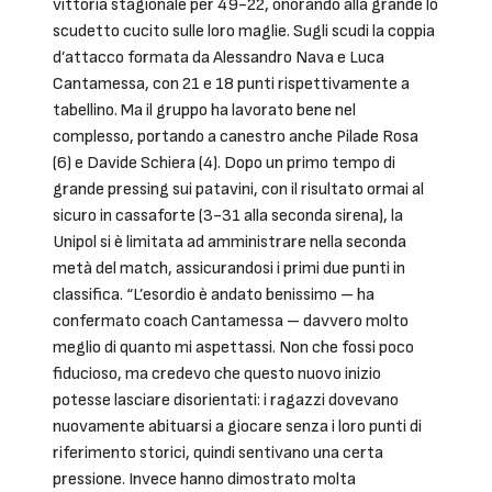
vittoria stagionale per 49-22, onorando alla grande lo
scudetto cucito sulle loro maglie. Sugli scudi la coppia
d’attacco formata da Alessandro Nava e Luca
Cantamessa, con 21 e 18 punti rispettivamente a
tabellino. Ma il gruppo ha lavorato bene nel
complesso, portando a canestro anche Pilade Rosa
(6) e Davide Schiera (4). Dopo un primo tempo di
grande pressing sui patavini, con il risultato ormai al
sicuro in cassaforte (3-31 alla seconda sirena), la
Unipol si è limitata ad amministrare nella seconda
metà del match, assicurandosi i primi due punti in
classifica. “L’esordio è andato benissimo – ha
confermato coach Cantamessa – davvero molto
meglio di quanto mi aspettassi. Non che fossi poco
fiducioso, ma credevo che questo nuovo inizio
potesse lasciare disorientati: i ragazzi dovevano
nuovamente abituarsi a giocare senza i loro punti di
riferimento storici, quindi sentivano una certa
pressione. Invece hanno dimostrato molta