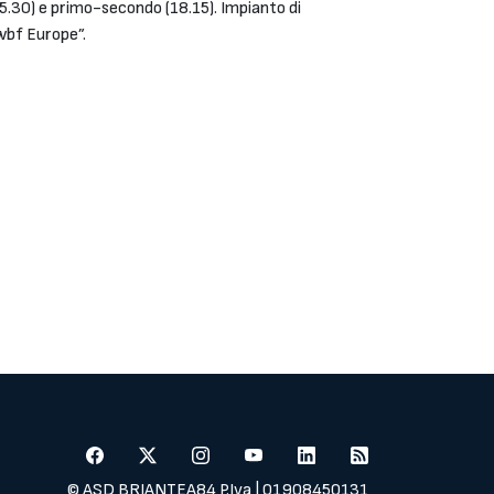
5.30) e primo-secondo (18.15). Impianto di
Iwbf Europe”.
© ASD BRIANTEA84 P.Iva | 01908450131