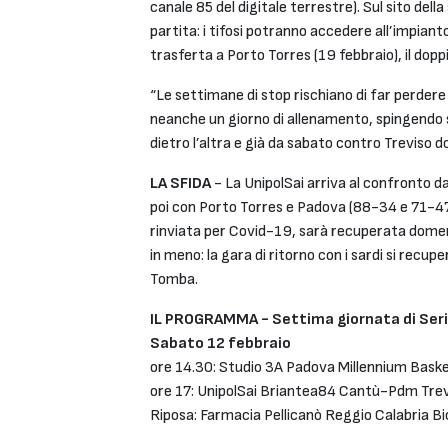
canale 85 del digitale terrestre). Sul sito della
partita: i tifosi potranno accedere all’impiant
trasferta a Porto Torres (19 febbraio), il dop
“Le settimane di stop rischiano di far perdere 
neanche un giorno di allenamento, spingendo s
dietro l’altra e già da sabato contro Treviso d
LA SFIDA
- La UnipolSai arriva al confronto da
poi con Porto Torres e Padova (88-34 e 71-47).
rinviata per Covid-19, sarà recuperata domeni
in meno: la gara di ritorno con i sardi si recupe
Tomba.
IL PROGRAMMA - Settima giornata di Serie
Sabato 12 febbraio
ore 14.30: Studio 3A Padova Millennium Bask
ore 17: UnipolSai Briantea84 Cantù-Pdm Tre
Riposa: Farmacia Pellicanò Reggio Calabria Bi