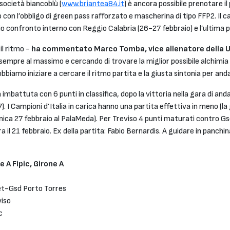
 società biancoblù (
www.briantea84.it
) è ancora possibile prenotare il
o con l’obbligo di green pass rafforzato e mascherina di tipo FFP2. Il 
pio confronto interno con Reggio Calabria (26-27 febbraio) e l’ultima 
il ritmo -
ha commentato Marco Tomba, vice allenatore della 
empre al massimo e cercando di trovare la miglior possibile alchimia 
obbiamo iniziare a cercare il ritmo partita e la giusta sintonia per and
 imbattuta con 6 punti in classifica, dopo la vittoria nella gara di and
 I Campioni d’Italia in carica hanno una partita effettiva in meno (l
ca 27 febbraio al PalaMeda). Per Treviso 4 punti maturati contro Gs
ra il 21 febbraio. Ex della partita: Fabio Bernardis. A guidare in panchin
 A Fipic, Girone A
et-Gsd Porto Torres
viso
c