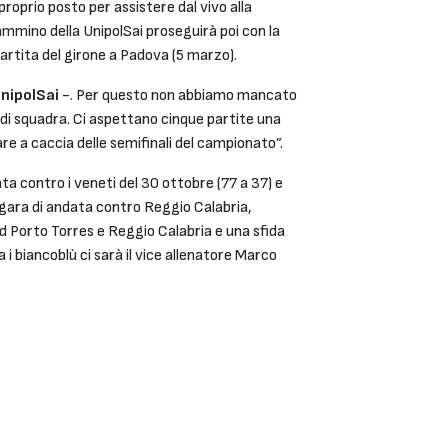
 proprio posto per assistere dal vivo alla
cammino della UnipolSai proseguirà poi con la
partita del girone a Padova (5 marzo).
UnipolSai
-. Per questo non abbiamo mancato
di squadra. Ci aspettano cinque partite una
are a caccia delle semifinali del campionato”.
ata contro i veneti del 30 ottobre (77 a 37) e
a gara di andata contro Reggio Calabria,
d Porto Torres e Reggio Calabria e una sfida
a i biancoblù ci sarà il vice allenatore Marco