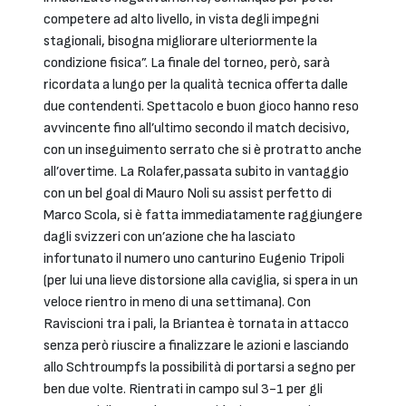
competere ad alto livello, in vista degli impegni
stagionali, bisogna migliorare ulteriormente la
condizione fisica”. La finale del torneo, però, sarà
ricordata a lungo per la qualità tecnica offerta dalle
due contendenti. Spettacolo e buon gioco hanno reso
avvincente fino all’ultimo secondo il match decisivo,
con un inseguimento serrato che si è protratto anche
all’overtime. La Rolafer,passata subito in vantaggio
con un bel goal di Mauro Noli su assist perfetto di
Marco Scola, si è fatta immediatamente raggiungere
dagli svizzeri con un’azione che ha lasciato
infortunato il numero uno canturino Eugenio Tripoli
(per lui una lieve distorsione alla caviglia, si spera in un
veloce rientro in meno di una settimana). Con
Raviscioni tra i pali, la Briantea è tornata in attacco
senza però riuscire a finalizzare le azioni e lasciando
allo Schtroumpfs la possibilità di portarsi a segno per
ben due volte. Rientrati in campo sul 3-1 per gli