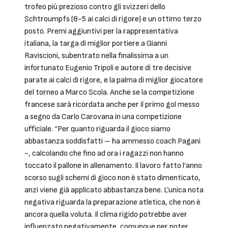
trofeo più prezioso contro gli svizzeri dello
Schtroumpfs (8-5 ai calci di rigore) e un ottimo terzo
posto. Premi aggiuntivi per la rappresentativa
italiana, la targa di miglior portiere a Gianni
Raviscioni, subentrato nella finalissima a un
infortunato Eugenio Tripoli e autore di tre decisive
parate ai calci di rigore, e la palma di miglior giocatore
del torneo a Marco Scola. Anche se la competizione
francese sarà ricordata anche per il primo gol messo
a segno da Carlo Carovana in una competizione
ufficiale. “Per quanto riguarda il gioco siamo
abbastanza soddisfatti – ha ammesso coach Pagani
-, calcolando che fino ad ora i ragazzi non hanno
toccato il pallone in allenamento. Il lavoro fatto l’anno
scorso sugli schemi di gioco non è stato dimenticato,
anzi viene già applicato abbastanza bene. L’unica nota
negativa riguarda la preparazione atletica, che non è
ancora quella voluta. Il clima rigido potrebbe aver
influenzato negativamente, comunque per poter