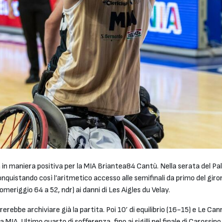
a in maniera positiva per la MIA Briantea84 Cantù. Nella serata del Pal
uistando così l’aritmetico accesso alle semifinali da primo del giron
omeriggio 64 a 52, ndr) ai danni di Les Aigles du Velay.
rebbe archiviare già la partita. Poi 10’ di equilibrio (16-15) e Le Canne
MIA. Ultimo quarto di sofferenza, fino ai sigilli nel finale di Carossin