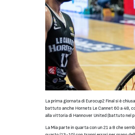
La prima giornata di Eurocup2 Final si è chius
battuto anche Hornets Le Cannet 60 a 48, conq
alla vittoria di Hannover United (battuto nel p
La Mia parte in quarta con un 21 a 8 che sembre
quarto (13-10) con troppi errori per mano della 