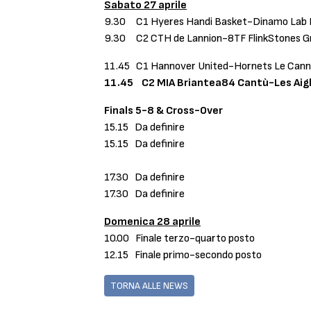
Sabato 27 aprile
9.30 C1 Hyeres Handi Basket-Dinamo Lab B
9.30 C2 CTH de Lannion-8TF FlinkStones G
11.45 C1 Hannover United-Hornets Le Can
11.45 C2 MIA Briantea84 Cantù-Les Aigl
Finals 5-8 & Cross-Over
15.15 Da definire
15.15 Da definire
17.30 Da definire
17.30 Da definire
Domenica 28 aprile
10.00 Finale terzo-quarto posto
12.15 Finale primo-secondo posto
TORNA ALLE NEWS