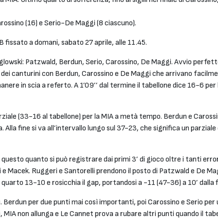
rossino (16) e Serio-De Maggi (8 ciascuno).
 fissato a domani, sabato 27 aprile, alle 11.45.
lowski: Patzwald, Berdun, Serio, Carossino, De Maggi. Avvio perfetto
o dei canturini con Berdun, Carossino e De Maggi che arrivano facilme
nere in scia a referto. A 1’09’’ dal termine il tabellone dice 16-6 per la
rziale (33-16 al tabellone) per la MIA a metà tempo. Berdun e Carossin
. Alla fine si va all’intervallo lungo sul 37-23, che significa un parzia
questo quanto si può registrare dai primi 3’ di gioco oltre i tanti err
e Macek. Ruggeri e Santorelli prendono il posto di Patzwald e De Mag
l quarto 13-10 e rosicchia il gap, portandosi a -11 (47-36) a 10’ dalla 
 Berdun per due punti mai così importanti, poi Carossino e Serio per u
i, MIA non allunga e Le Cannet prova a rubare altri punti quando il tab