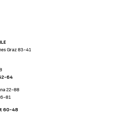
ILE
nes Graz 83-41
8
 52-64
gna 22-88
66-81
et 60-48