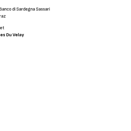
anco di Sardegna Sassari
raz
net
es Du Velay