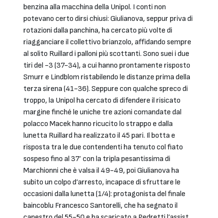
benzina alla macchina della Unipol. I conti non
potevano certo dirsi chiusi: Giulianova, seppur priva di
rotazioni dalla panchina, ha cercato più volte di
riagganciare il collettivo brianzolo, affidando sempre
al solito Ruillard i palloni più scottanti. Sono suei i due
tiri del -3 (37-34), a cui hanno prontamente risposto
Smurr e Lindblom ristabilendo le distanze prima della
terza sirena (41-36). Seppure con qualche spreco di
troppo, la Unipol ha cercato di difendere il risicato
margine finché le uniche tre azioni comandate dal
polacco Macek hanno ricucito lo strappo e dalla
lunetta Ruillard ha realizzato il 45 pari. Il botta e
risposta tra le due contendenti ha tenuto col fiato
sospeso fino al 37’ con la tripla pesantissima di
Marchionni che è valsa il 49-49, poi Giulianova ha
subito un colpo d’arresto, incapace di sfruttare le
occasioni dalla lunetta (1/4): protagonista del finale
baincoblu Francesco Santorelli, che ha segnato il
canestro del 55-50 e ha scaricato a Pedretti l’assist