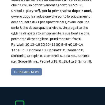
che ha chiuso definitivamente i conti sul 57-50.
Unipol ai play-off, per la prima volta dopo 7 anni,
ovvero dopo la rivoluzione che portò lo scioglimento
della squadra di A1 per ripartire dai giovani, con una
serie B che desse spazio al vivaio. Un progetto che
oggi ha dimostrato ampiamente la sua bontà e che
permette di raccogliere i primi meritati frutti.
Parziali:
1Q 13-16 2Q 20-12 3Q 8-8 4Q 16-14
Tabellini:
Lindblom 18, Geninazzi 0, Damiano 0,
Molteni 0, Crespi n.e., Santorelli 4, Sala n.e., Schiera
n.e., Scopelliti n.e., Pedretti 18, Gugliotta 8, Smurr 9.
TORNA ALLE NEWS