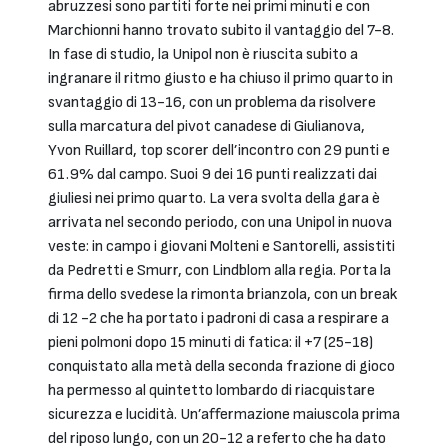
abruzzesi sono partiti forte nei primi minuti e con
Marchionni hanno trovato subito il vantaggio del 7-8.
In fase di studio, la Unipol non è riuscita subito a
ingranare il ritmo giusto e ha chiuso il primo quarto in
svantaggio di 13-16, con un problema da risolvere
sulla marcatura del pivot canadese di Giulianova,
Yvon Ruillard, top scorer dell’incontro con 29 punti e
61.9% dal campo. Suoi 9 dei 16 punti realizzati dai
giuliesi nei primo quarto. La vera svolta della gara è
arrivata nel secondo periodo, con una Unipol in nuova
veste: in campo i giovani Molteni e Santorelli, assistiti
da Pedretti e Smurr, con Lindblom alla regia. Porta la
firma dello svedese la rimonta brianzola, con un break
di 12 -2 che ha portato i padroni di casa a respirare a
pieni polmoni dopo 15 minuti di fatica: il +7 (25-18)
conquistato alla metà della seconda frazione di gioco
ha permesso al quintetto lombardo di riacquistare
sicurezza e lucidità. Un’affermazione maiuscola prima
del riposo lungo, con un 20-12 a referto che ha dato