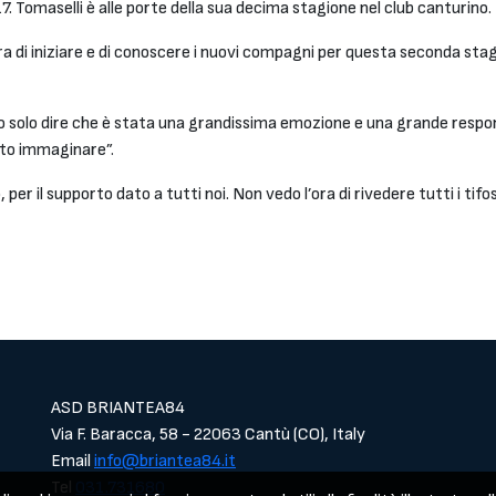
7. Tomaselli è alle porte della sua decima stagione nel club canturino.
ra di iniziare e di conoscere i nuovi compagni per questa seconda stag
o solo dire che è stata una grandissima emozione e una grande respon
uto immaginare”.
 per il supporto dato a tutti noi. Non vedo l’ora di rivedere tutti i tif
ASD BRIANTEA84
Via F. Baracca, 58 - 22063 Cantù (CO), Italy
Email
info@briantea84.it
Tel
031.731680