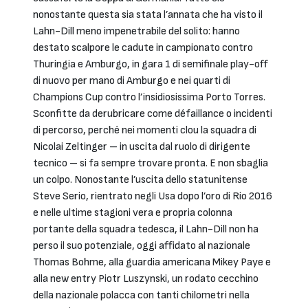
nonostante questa sia stata l’annata che ha visto il
Lahn-Dill meno impenetrabile del solito: hanno
destato scalpore le cadute in campionato contro
Thuringia e Amburgo, in gara 1 di semifinale play-off
di nuovo per mano di Amburgo e nei quarti di
Champions Cup contro l’insidiosissima Porto Torres.
Sconfitte da derubricare come défaillance o incidenti
di percorso, perché nei momenti clou la squadra di
Nicolai Zeltinger – in uscita dal ruolo di dirigente
tecnico – si fa sempre trovare pronta. E non sbaglia
un colpo. Nonostante l’uscita dello statunitense
Steve Serio, rientrato negli Usa dopo l’oro di Rio 2016
e nelle ultime stagioni vera e propria colonna
portante della squadra tedesca, il Lahn-Dill non ha
perso il suo potenziale, oggi affidato al nazionale
Thomas Bohme, alla guardia americana Mikey Paye e
alla new entry Piotr Luszynski, un rodato cecchino
della nazionale polacca con tanti chilometri nella