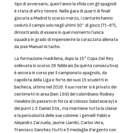
tipo di avversario, quest’anno la sfida con gli spagnoli
è stata di altro tenore. Nella gara di quarti di finali
giocata a Madrid lo scorso marzo, i canturini hanno
ceduto il campo solo negli ultimi 30’’ di gioco (71-67),
dimostrando di essere in quel momento l’unica
squadra in grado di impensierire la corazzata allenata
da Jose Manuel Artacho.
La formazione madrilena, dopo la 15^ Copa Del Rey
sollevata lo scorso 26 febbraio (la quinta consecutiva)
è ancora in corso per il campionato spagnolo, da
capolista della Liga e forte dei suoi 15 scudetti in
bacheca, ultimo nel 2016. Il suo roster si è privato dei
centimetri in area (ben 199) del colombiano Rodney
Hawkins (in passato in forza al colosso Galatasaray) e
del punti 1.5 Daniel Stix, ma mantiene tutta la classe
e la pericolosità delle sue colonne: i gemelli Pablo e
Alejandro Zarzuela, Jaume Llambì, Carlos Vera,
Francisco Sanchez (tutti e 5 medaglia d’argento con