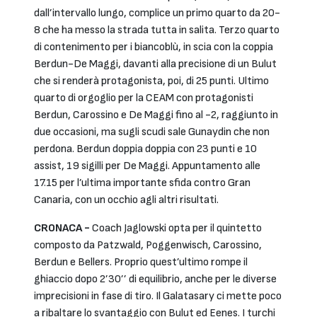
dall’intervallo lungo, complice un primo quarto da 20-
8 che ha messo la strada tutta in salita. Terzo quarto
di contenimento per i biancoblù, in scia con la coppia
Berdun-De Maggi, davanti alla precisione di un Bulut
che si renderà protagonista, poi, di 25 punti. Ultimo
quarto di orgoglio per la CEAM con protagonisti
Berdun, Carossino e De Maggi fino al -2, raggiunto in
due occasioni, ma sugli scudi sale Gunaydin che non
perdona. Berdun doppia doppia con 23 punti e 10
assist, 19 sigilli per De Maggi. Appuntamento alle
17.15 per l’ultima importante sfida contro Gran
Canaria, con un occhio agli altri risultati.
CRONACA -
Coach Jaglowski opta per il quintetto
composto da Patzwald, Poggenwisch, Carossino,
Berdun e Bellers. Proprio quest’ultimo rompe il
ghiaccio dopo 2’30’’ di equilibrio, anche per le diverse
imprecisioni in fase di tiro. Il Galatasary ci mette poco
a ribaltare lo svantaggio con Bulut ed Eenes. I turchi