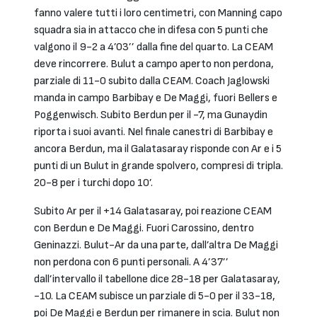
fanno valere tutti i loro centimetri, con Manning capo
squadra sia in attacco che in difesa con 5 punti che
valgono il 9-2 a 4’03’’ dalla fine del quarto. La CEAM
deve rincorrere. Bulut a campo aperto non perdona,
parziale di 11-0 subito dalla CEAM. Coach Jaglowski
manda in campo Barbibay e De Maggi, fuori Bellers e
Poggenwisch. Subito Berdun per il -7, ma Gunaydin
riporta i suoi avanti. Nel finale canestri di Barbibay e
ancora Berdun, ma il Galatasaray risponde con Ar e i 5
punti di un Bulut in grande spolvero, compresi di tripla.
20-8 per i turchi dopo 10’.
Subito Ar per il +14 Galatasaray, poi reazione CEAM
con Berdun e De Maggi. Fuori Carossino, dentro
Geninazzi. Bulut-Ar da una parte, dall’altra De Maggi
non perdona con 6 punti personali. A 4’37’’
dall’intervallo il tabellone dice 28-18 per Galatasaray,
-10. La CEAM subisce un parziale di 5-0 per il 33-18,
poi De Maggi e Berdun per rimanere in scia. Bulut non