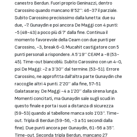
canestro Berdun. Fuori proprio Geninazzi, dentro
Carossino quando mancano 8’52’’: 46-37 il parziale.
Subito Carossino precisissimo dalla lunetta: due su
due, -7. Gunaydin e poi ancora De Maggi con 4 punti:
-5 (48-43) a poco più di 7’ dalla fine. Continua il
momento favorevole della Ceam con due punti per
Carossino, -3, break 6-0. Mucahit castigatore con 5
punti personali a rispondere. A 5’19’’ CEAM a -8 (53-
45). Time-out biancoblù. Subito Carossino con un 4-0,
poi De Maggi: -2 a 3’30’’ dal termine. (53-51). Errore
Carossino, ne approfitta dall’altra parte Gunaydin che
raccoglie altri 4 punti. 2’20’’ alla fine, 57-51
Galatasaray. De Maggi -4 a 1’20’’ dalla sirena lunga.
Momenti concitati, ma Gunaydin sale sugli scudi in
questo finale e porta i suoi a distanza di sicurezza
(59-53) quando al tabellone manca solo 1’03’’. Time-
out. Tripla di Berdun (59-56, -3 a 51 secondi dalla
fine). Due punti ancora per Gunaydin, 61-56 a 35’’.
Time-out. Seconda tripla Berdun, mancano 27