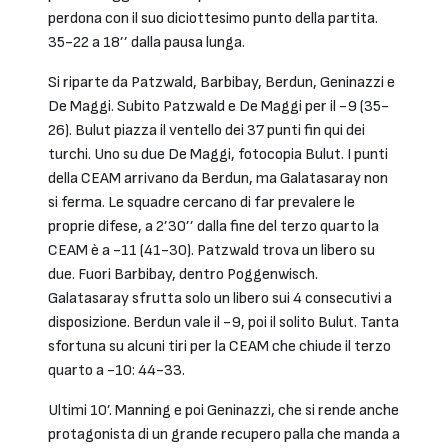
perdona con il suo diciottesimo punto della partita.
35-22 a 18’’ dalla pausa lunga.
Si riparte da Patzwald, Barbibay, Berdun, Geninazzi e
De Maggi. Subito Patzwald e De Maggi per il -9 (35-
26). Bulut piazza il ventello dei 37 punti fin qui dei
turchi. Uno su due De Maggi, fotocopia Bulut. I punti
della CEAM arrivano da Berdun, ma Galatasaray non
si ferma. Le squadre cercano di far prevalere le
proprie difese, a 2’30’’ dalla fine del terzo quarto la
CEAM è a -11 (41-30). Patzwald trova un libero su
due. Fuori Barbibay, dentro Poggenwisch.
Galatasaray sfrutta solo un libero sui 4 consecutivi a
disposizione. Berdun vale il -9, poi il solito Bulut. Tanta
sfortuna su alcuni tiri per la CEAM che chiude il terzo
quarto a -10: 44-33.
Ultimi 10’. Manning e poi Geninazzi, che si rende anche
protagonista di un grande recupero palla che manda a