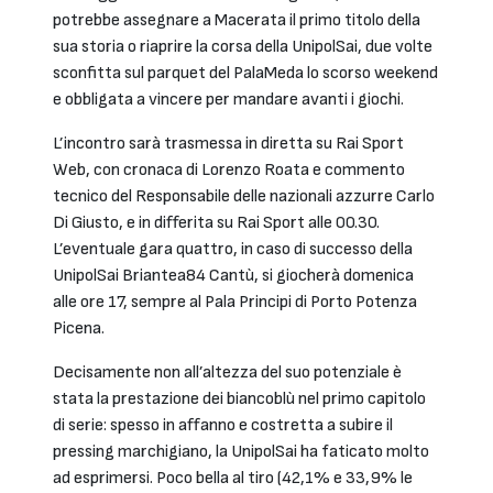
potrebbe assegnare a Macerata il primo titolo della
sua storia o riaprire la corsa della UnipolSai, due volte
sconfitta sul parquet del PalaMeda lo scorso weekend
e obbligata a vincere per mandare avanti i giochi.
L’incontro sarà trasmessa in diretta su Rai Sport
Web, con cronaca di Lorenzo Roata e commento
tecnico del Responsabile delle nazionali azzurre Carlo
Di Giusto, e in differita su Rai Sport alle 00.30.
L’eventuale gara quattro, in caso di successo della
UnipolSai Briantea84 Cantù, si giocherà domenica
alle ore 17, sempre al Pala Principi di Porto Potenza
Picena.
Decisamente non all’altezza del suo potenziale è
stata la prestazione dei biancoblù nel primo capitolo
di serie: spesso in affanno e costretta a subire il
pressing marchigiano, la UnipolSai ha faticato molto
ad esprimersi. Poco bella al tiro (42,1% e 33,9% le