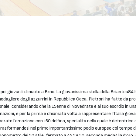
opei giovanili di nuoto a Brno. La giovanissima stella della Briantea84
 medagliere degli azzurrini in Repubblica Ceca, Pietroni ha fatto da pr
ezionale, considerando che la 15enne di Novedrate è al suo esordio in 
nazioni, e per la prima è chiamata volta a rappresentare l’Italia giov
erato l’emozione con i 50 delfino, specialità nella quale è detentrice de
trasformandosi nel primo importantissimo podio europeo col tempo di 5
nometro dei 50 stile, fermato a 45.58.50, seconda medaglia d’oro, g