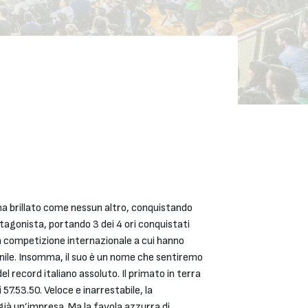
 ha brillato come nessun altro, conquistando
otagonista, portando 3 dei 4 ori conquistati
una competizione internazionale a cui hanno
anile. Insomma, il suo è un nome che sentiremo
l record italiano assoluto. Il primato in terra
7.53.50. Veloce e inarrestabile, la
ià un’impresa. Ma la favola azzurra di